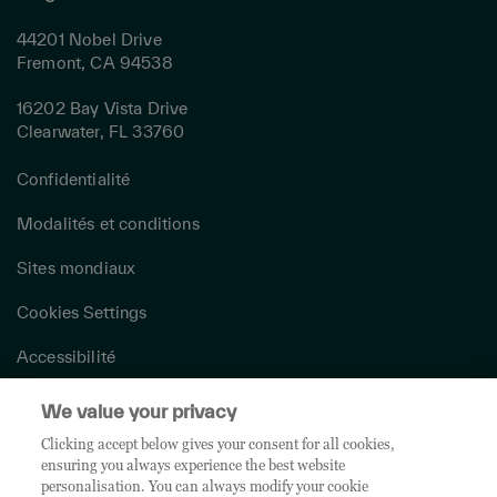
44201 Nobel Drive
Fremont, CA 94538
16202 Bay Vista Drive
Clearwater, FL 33760
Confidentialité
Modalités et conditions
Sites mondiaux
Cookies Settings
Accessibilité
Loi canadienne sur l’esclavage moderne
We value your privacy
Clicking accept below gives your consent for all cookies,
Information sur le projet de loi 29
ensuring you always experience the best website
personalisation. You can always modify your cookie