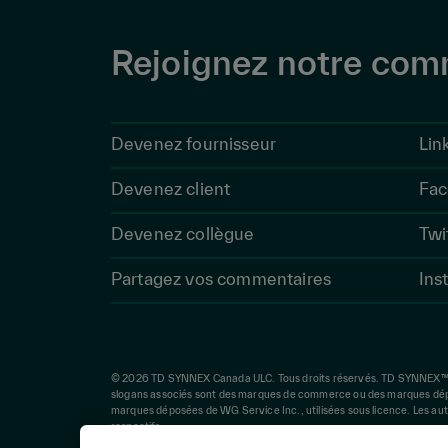
Rejoignez notre co
Devenez fournisseur
Lin
Devenez client
Fac
Devenez collègue
Twi
Partagez vos commentaires
Ins
© 2026 TD SYNNEX Canada ULC. Tous droits réservés. TD SYNNEX™, S
slogans associés sont des marques de commerce ou des marques dé
marques déposées de WG Service Inc., utilisées sous licence. Les au
respectifs.