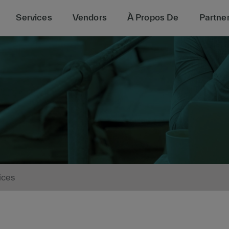
Services
Vendors
À Propos De
Partner
ices