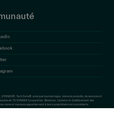
mmunauté
kedIn
ebook
tter
tagram
YNNEX®, Tech Data®, ainsi que tous les logos, noms de produits, de services et
posées de TD SYNNEX Corporation. Westcon, Comstor et GoldSeal sont des
tres noms et marques appartiennent à leurs propriétaires et concédants