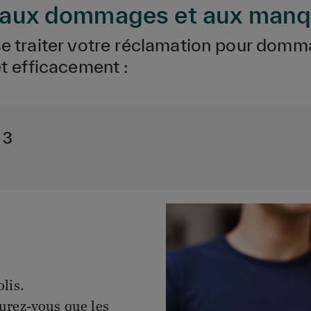
s aux dommages et aux manqu
 traiter votre réclamation pour dom
 efficacement :
 3
olis.
surez-vous que les