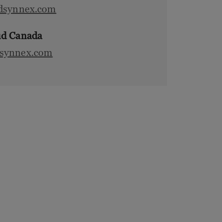
tdsynnex.com
ud Canada
dsynnex.com