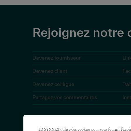
Rejoignez notr
Devenez fournisseur
Lin
Devenez client
Fac
Devenez collègue
Twi
Partagez vos commentaires
Ins
© 2026 TD SYNNEX Canada ULC. Tous droits réservés. TD SYNNEX™, S
slogans associés sont des marques de commerce ou des marques dé
TD SYNNEX utilise des cookies pour vous fournir l’expéri